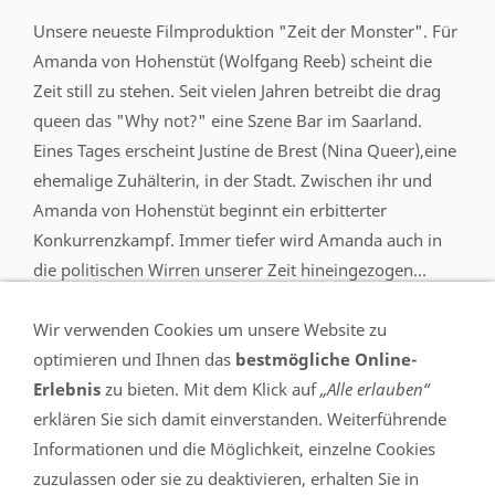
Unsere neueste Filmproduktion "Zeit der Monster". Für
Amanda von Hohenstüt (Wolfgang Reeb) scheint die
Zeit still zu stehen. Seit vielen Jahren betreibt die drag
queen das "Why not?" eine Szene Bar im Saarland.
Eines Tages erscheint Justine de Brest (Nina Queer),eine
ehemalige Zuhälterin, in der Stadt. Zwischen ihr und
Amanda von Hohenstüt beginnt ein erbitterter
Konkurrenzkampf. Immer tiefer wird Amanda auch in
die politischen Wirren unserer Zeit hineingezogen...
Wir verwenden Cookies um unsere Website zu
optimieren und Ihnen das
bestmögliche Online-
Impressum
Erlebnis
zu bieten. Mit dem Klick auf
„Alle erlauben“
DSGVO
erklären Sie sich damit einverstanden. Weiterführende
Informationen und die Möglichkeit, einzelne Cookies
FILM EVENT INTERNATIONAL GmbH - Wolfgang Reeb
zuzulassen oder sie zu deaktivieren, erhalten Sie in